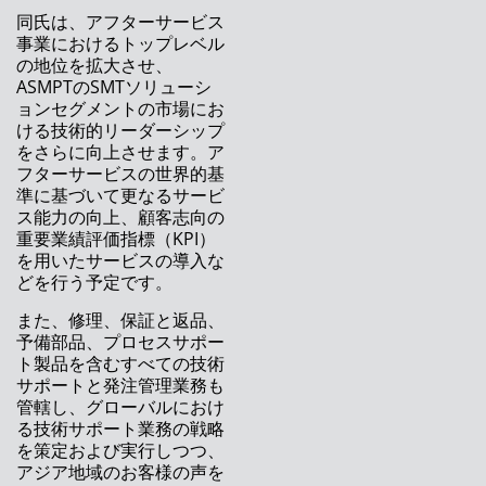
ア
同氏は、アフターサービス
事業におけるトップレベル
Waldemar Christen、 ASM SMT ソリューショ
の地位を拡大させ、
ンズのCRM 担当VPに就任
ASMPTのSMTソリューシ
ョンセグメントの市場にお
ASMパシフィックテクノロジー、インターネプ
ける技術的リーダーシップ
コン ジャパン2021で包括的なソリューション
をさらに向上させます。ア
を発表
フターサービスの世界的基
準に基づいて更なるサービ
インターネプコン ジャパン 2021
ス能力の向上、顧客志向の
重要業績評価指標（KPI）
生産性を最大化するスマートソリューション
を用いたサービスの導入な
どを行う予定です。
ASM ProcessExpert：常識を覆すステンシル印
刷プロセスの安定を実現
また、修理、保証と返品、
予備部品、プロセスサポー
ASMのはんだボール搭載ソリューション
ト製品を含むすべての技術
サポートと発注管理業務も
アドバンストパッケージング：部品実装制御
管轄し、グローバルにおけ
る技術サポート業務の戦略
電子機器メーカーが注目する統合型スマートフ
を策定および実行しつつ、
ァクトリーソリューション
アジア地域のお客様の声を