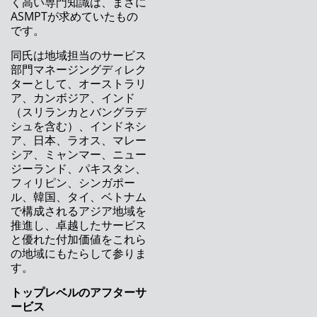
く高い専門知識は、まさに
作業負荷のバランス調整でオペレーターを自動
ASMPTが求めていたもの
管理？ もはや夢ではありません！
です。
リモートスマートファクトリーによりリモート
同氏は地域担当のサービス
で生産ラインをサポート
部門マネージングディレク
ターとして、オーストラリ
NPI最優秀賞を受賞したASMオンライン学習ツ
ア、カンボジア、インド
ール
（スリランカとバングラデ
シュを含む）、インドネシ
次世代の製造現場管理ソリューション – ASM
ア、日本、ラオス、マレー
Works
シア、ミャンマー、ニュー
ジーランド、パキスタン、
DEKの個片基板アライメントシステム
フィリピン、シンガポー
（MASS）
ル、韓国、タイ、ベトナム
で構成されるアジア地域を
ASM Pacific Technology、2020年の年度決算
推進し、卓越したサービス
を発表
と優れた付加価値をこれら
の地域にもたらして参りま
多品種生産に最適な柔軟性の高い実装プラット
す。
フォーム
トップレベルのアフターサ
ービス
工場全体の機器メンテナンス管理用ソフトウェ