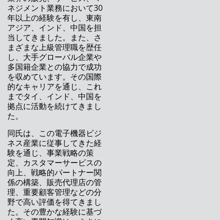
ASMPT ネプコンジャパン2022（東京）に出展
ネジメント業務において30
年以上の経験を有し、東南
統合型スマートファクトリーへの道
アジア、インド、中国を担
当してきました。また、さ
ASM プロダクトロニカ 2021に出展
まざまな上級管理職を歴任
し、大手グローバル企業や
クラス最高のSPI：新しいASM ProcessLens
多国籍企業との協力で成功
を収めています。その国際
ASM 次世代ステンシルプリンター DEK TQ
的なキャリアを通じ、これ
までタイ、インド、中国を
ASM アッセンブリーシステムズは名誉ある賞
拠点に活動を続けてきまし
を受賞しました
た。
ASMのオンサイト、オンエア、オンデマンド展
同氏は、この電子機器ビジ
示
ネス産業に従事してきた経
験を通じ、事業戦略の策
アドバンストパッケージングに向けたプロセス
定、カスタマーサービスの
のトレーサビリティ
向上、戦略的パートナー関
係の構築、販売代理店の管
シンガポールのASMPTイノベーションセンタ
理、重要顧客管理などの分
ーがバーチャルツアーを開設
野で高い評価を得てきまし
た。その豊かな経験に基づ
インテリジェントなソフトウェアガイダンスと