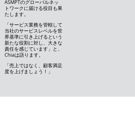
ASMPTのグローバルネッ
ASM が新世代の SIPLACE SX を発表
トワークに届ける役目も果
たします。
ASM のService 4.0
「サービス業務を管轄して
統合スマートファクトリーを迅速かつ確実に実
当社のサービスレベルを世
現するソリューション
界基準に引き上げるという
新たな役割に対し、大きな
印刷に必要な全てのものを提供致します
責任を感じています」と、
Chiaは語ります。
ASMPT、 2020年度中間決算を発表
「売上ではなく、顧客満足
度を上げましょう！」
新製品発表イベントをオンラインで初開催
パンデミックの最中にありながら、期待以上に
成功
インダストリー4.0に備えた高度な材料管理フ
ロー
印刷工程を自己最適化することで生産性を向上
常に先を行くASMは、スタートラインでも一歩