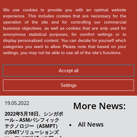
ASMPT SMT Solutions
We use cookies to provide you with an optimal website
experience. This includes cookies that are necessary for the
operation of the site and for controlling our commercial
business objectives, as well as cookies that are only used for
anonymous statistical purposes, for comfort settings or to
display personalized content. You can decide for yourself which
categories you want to allow. Please note that based on your
✕
Back
アジア地域のサービス
settings, you may not be able to use all of the site's functions.
体制強化
全てのニュース
Accept all
完璧な資材管理
Settings
SiPのためのスピードと精度
More News:
19.05.2022
SMT製造における詳細分析
2022年5月18日、シンガポ
ール – ASMパシフィック
Dr. Martin Kruessmann 氏が COO として
All News
テクノロジー（ASMPT）
ASMPT チームに加わりました
のSMTソリューションズ