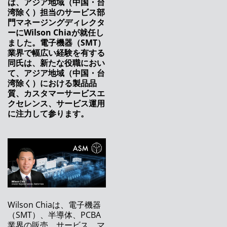
は、アジア地域（中国・台
ASMPTは、将来に向けSMTソリューションズ
湾除く）担当のサービス部
のリーダーシップの変更を発表します
門マネージングディレクタ
ーにWilson Chiaが就任し
デジタルトランスフォーメーションは様々な顔
ました。電子機器（SMT）
を持っています
業界で幅広い経験を有する
同氏は、新たな役職におい
ASMPTの新しいはんだペースト印刷機でさら
て、アジア地域（中国・台
なる柔軟性を実現
湾除く）における製品品
質、カスタマーサービスエ
ASMPT、グローバルなブランド再構築で新た
クセレンス、サービス運用
な節目を迎える
に注力して参ります。
SMTリーダーがオンラインでの新製品発売イベ
ントを開催
ASMPTのSMTソリューションズ、アジア地域
（中国・台湾除く）のサービス部門マネージン
グディレクターにWilson Chiaが就任
ASMの新たな生動画配信シリーズ： 「オープ
Wilson Chiaは、電子機器
ンオートメーションに関する事実」
（SMT）、半導体、PCBA
業界の販売、サービス、マ