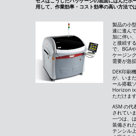
セスはこうしたパッケージの底面にはんだボー
ASMPTは、将来に向けSMTソリューションズのリー
用して、作業効率・コスト効率の高い方法で
ダーシップの変更を発表します
デジタルトランスフォーメーションは様々な顔を持
製品の小
っています
速に進ん
加に伴い
ASMPTの新しいはんだペースト印刷機でさらなる柔
と接続す
軟性を実現
で、BGA
ケージン
ASMPT、グローバルなブランド再構築で新たな節目
需要が急
を迎える
DEK印刷
が、いま
SMTリーダーがオンラインでの新製品発売イベント
ール搭載
を開催
Horizon ix
ただけま
ASMPTのSMTソリューションズ、アジア地域（中
国・台湾除く）のサービス部門マネージングディレ
ASM
の代
クターにWilson Chiaが就任
されてい
一つは、
ASMの新たな生動画配信シリーズ： 「オープンオー
装備され
トメーションに関する事実」
テンシル