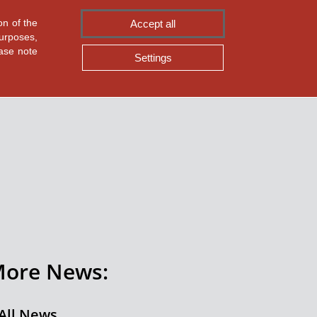
on of the
Accept all
ASMPT SMT Solutions
|
purposes,
ease note
Settings
ore News:
All News