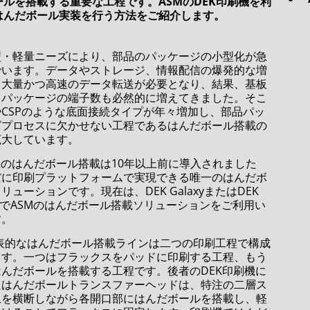
ルを搭載する重要な工程です。ASMのDEK印刷機を利
はんだボール実装を行う方法をご紹介します。
型・軽量ニーズにより、部品のパッケージの小型化が急
でいます。データやストレージ、情報配信の爆発的な増
、大量かつ高速のデータ転送が必要となり、結果、基板
るパッケージの端子数も必然的に増えてきました。そこ
やCSPのような底面接続タイプが年々増加し、部品パッ
グプロセスに欠かせない工程であるはんだボール搭載の
拡大しています。
機のはんだボール搭載は10年以上前に導入されました
だに印刷プラットフォームで実現できる唯一のはんだボ
ソリューションです。現在は、
DEK Galaxy
または
DEK
で
ASM
のはんだボール搭載ソリューションをご利用い
す。
表的なはんだボール搭載ラインは二つの印刷工程で構成
ます。一つはフラックスをパッドに印刷する工程、もう
はんだボールを搭載する工程です。後者の
DEK
印刷機に
たはんだボールトランスファーヘッドは、特注の二層ス
上を横断しながら各開口部にはんだボールを搭載し、軽