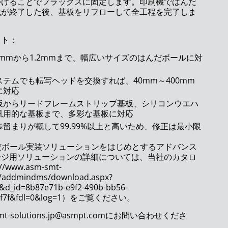
かけることでフラックスに固定します。印刷機ではんだ
載が終了した後、基板をリフローして全工程を完了しま
ット：
2mm
から
1.2mm
まで、幅広いサイズのはんだボールに対
ステムでも転写ヘッドを交換すれば、
40mm
～
400mm
に対応
板からリードフレームストリップ基板、シリコンウエハ
汎用的な基板まで、多彩な基板に対応
歩留まりが概して
99.99%
以上と高いため、修正は最小限
だボール実装ソリューションをはじめとするアドバンス
ージ用ソリューションの詳細については、当社のカタロ
//www.asm-smt-
m/addmindms/download.aspx?
&d_id=8b87e71b-e9f2-490b-bb56-
eaf7f&fdl=0&log=1）をご覧ください。
t-solutions.jp@asmpt.comにお問い合わせくださ