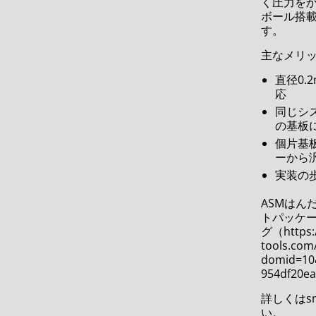
く圧力を
ASMPT ネプコンジャパン2022（東京）に出展
ボール搭
す。
統合型スマートファクトリーへの道
主なメリ
ASM プロダクトロニカ 2021に出展
直径
0.
クラス最高のSPI：新しいASM ProcessLens
応
同じシ
ASM 次世代ステンシルプリンター DEK TQ
の基板
個片基
ASM アッセンブリーシステムズは名誉ある賞を受賞
ーから
しました
実装の
ASMのオンサイト、オンエア、オンデマンド展示
ASMはん
トパッケ
アドバンストパッケージングに向けたプロセスのト
グ（https:
レーサビリティ
tools.co
domid=10
シンガポールのASMPTイノベーションセンターがバ
954df20
ーチャルツアーを開設
詳しくはsm
インテリジェントなソフトウェアガイダンスと作業
い。