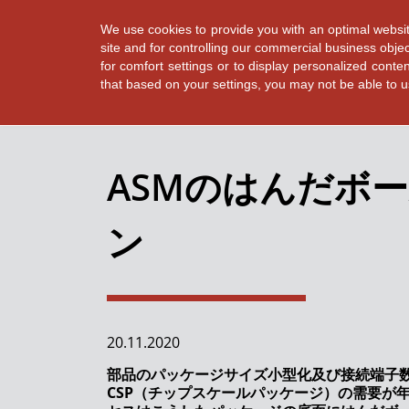
We use cookies to provide you with an optimal websit
site and for controlling our commercial business objec
for comfort settings or to display personalized conte
that based on your settings, you may not be able to use
✕
Back
ASMのはんだボ
全てのニュース
ン
完璧な資材管理
SiPのためのスピードと精度
SMT製造における詳細分析
20.11.2020
Dr. Martin Kruessmann 氏が COO として ASMPT
部品のパッケージサイズ小型化及び接続端子数
チームに加わりました
CSP（チップスケールパッケージ）の需要が