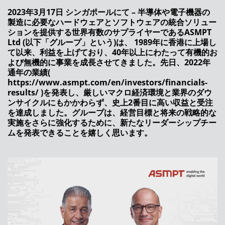
ASMPTは、将来に向けSMTソリューションズ
2023年3月17日 シンガポールにて – 半導体や電子機器の
のリーダーシップの変更を発表します
製造に必要なハードウェアとソフトウェアの統合ソリュー
ションを提供する世界有数のサプライヤーであるASMPT
デジタルトランスフォーメーションは様々な顔
Ltd (以下「グループ」という)は、 1989年に香港に上場し
を持っています
て以来、利益を上げており、40年以上にわたって有機的お
よび無機的に事業を成長させてきました。先日、2022年
ASMPTの新しいはんだペースト印刷機でさら
通年の業績(
なる柔軟性を実現
https://www.asmpt.com/en/investors/financials-
results/ )を発表し、厳しいマクロ経済環境と業界のダウ
ASMPT、グローバルなブランド再構築で新た
ンサイクルにもかかわらず、史上2番目に高い収益と受注
な節目を迎える
を達成しました。グループは、経営目標と将来の戦略的な
実施をさらに強化するために、新たなリーダーシップチー
SMTリーダーがオンラインでの新製品発売イベ
ムを発表できることを嬉しく思います。
ントを開催
ASMPTのSMTソリューションズ、アジア地域
（中国・台湾除く）のサービス部門マネージン
グディレクターにWilson Chiaが就任
ASMの新たな生動画配信シリーズ： 「オープ
ンオートメーションに関する事実」