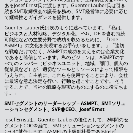
ア
あるJosef Ernst氏に渡します。Guenter Lauber氏は引き
続きSMT取締役会の議長を務め、SMT経営陣に必要に応じ
Waldemar Christen、 ASM SMT ソリューショ
て継続性とガイダンスを提供します。
ンズのCRM 担当VPに就任
Guenter Lauber氏は次のように述べています。「私は、
ASMパシフィックテクノロジー、インターネプ
ビジネスと人材戦略、デジタル化、ESG、DEIを含む持続
コン ジャパン2021で包括的なソリューション
可能性などの主要分野で成功を収めるために、『One
を発表
ASMPT』の文化を実現するお手伝いをします。」「適切
な戦略だけでなく、ASMPTの成功を支えるのは企業文化
インターネプコン ジャパン 2021
であると確信しています。私のビジョンは、ASMPTのす
べてのメンバー（ビジネスユニット、地域、部門、個人の
生産性を最大化するスマートソリューション
従業員など）が、適切なツールとリソースによって権限を
与えられ、自主的に、これらを使用することにより、会社
ASM ProcessExpert：常識を覆すステンシル印
に最適な意思決定を行い、行動を起こすことです。 そう
刷プロセスの安定を実現
することで、当社の戦略を現実のものにするのに役立ちま
す。」
ASMのはんだボール搭載ソリューション
SMT
セグメントのリーダーシップ
– ASMPT
、
SMT
ソリュ
アドバンストパッケージング：部品実装制御
ーションセグメント、
SVP
兼
CEO
、
Josef Ernst
Josef Ernstは、Guenter Lauberの後任として、2年間のセ
電子機器メーカーが注目する統合型スマートフ
グメントCOOを経て、SMTソリューションセグメントの
ァクトリーソリューション
CEOに就任します。ASMPTの上級副社長であるJosef