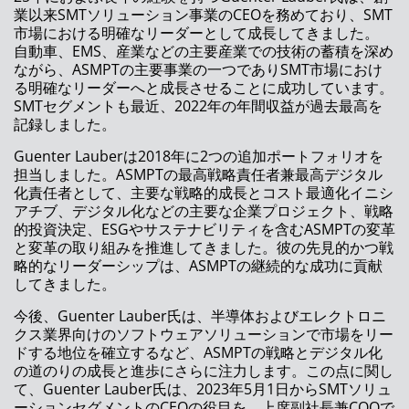
作業負荷のバランス調整でオペレーターを自動
業以来SMTソリューション事業のCEOを務めており、SMT
管理？ もはや夢ではありません！
市場における明確なリーダーとして成長してきました。
自動車、EMS、産業などの主要産業での技術の蓄積を深め
リモートスマートファクトリーによりリモート
ながら、ASMPTの主要事業の一つでありSMT市場におけ
で生産ラインをサポート
る明確なリーダーへと成長させることに成功しています。
SMTセグメントも最近、2022年の年間収益が過去最高を
NPI最優秀賞を受賞したASMオンライン学習ツ
記録しました。
ール
Guenter Lauberは2018年に2つの追加ポートフォリオを
担当しました。ASMPTの最高戦略責任者兼最高デジタル
次世代の製造現場管理ソリューション – ASM
化責任者として、主要な戦略的成長とコスト最適化イニシ
Works
アチブ、デジタル化などの主要な企業プロジェクト、戦略
的投資決定、ESGやサステナビリティを含むASMPTの変革
DEKの個片基板アライメントシステム
と変革の取り組みを推進してきました。彼の先見的かつ戦
（MASS）
略的なリーダーシップは、ASMPTの継続的な成功に貢献
してきました。
ASM Pacific Technology、2020年の年度決算
を発表
今後、Guenter Lauber氏は、半導体およびエレクトロニ
クス業界向けのソフトウェアソリューションで市場をリー
多品種生産に最適な柔軟性の高い実装プラット
ドする地位を確立するなど、ASMPTの戦略とデジタル化
フォーム
の道のりの成長と進歩にさらに注力します。この点に関し
て、Guenter Lauber氏は、2023年5月1日からSMTソリュ
工場全体の機器メンテナンス管理用ソフトウェ
ーションセグメントのCEOの役目を、上席副社長兼COOで