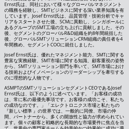
Ernst氏は、同社において様々なグローバルマネジメント
ASM が新世代の SIPLACE SX を発表
の職務を経験し、SMTビジネスに関する深い業界知識を有
しています。Josef Ernst氏は、品質管理・技術分析でキャ
ASM のService 4.0
リアをスタートさせた後、SCMに異動し、シンガポールに
あるグループのSMT工場の立ち上げに貢献しました。その
統合スマートファクトリーを迅速かつ確実に実
後、セグメントのグローバルR&D組織を約8年間統括した
現するソリューション
後、グローバルSMTソリューションCRM組織の責任者を4
年間務め、セグメントCOOに就任しました。
印刷に必要な全てのものを提供致します
Josef Ernst氏は、優れたマネジメント能力、SMTに関する
ASMPT、 2020年度中間決算を発表
豊富な実務経験、SMT市場に関する知識、顧客重視の姿勢
から、SMTソリューション部門を率いて、SMT市場におけ
新製品発表イベントをオンラインで初開催
る技術およびイノベーションのリーダーシップを牽引する
のに理想的な人物です。
パンデミックの最中にありながら、期待以上に
成功
ASMPTのSMTソリューションセグメントCEOであるJosef
Ernst氏は、以下のように述べています。「お客様の成功
インダストリー4.0に備えた高度な材料管理フ
は、常に私の最優先事項です。お客様の成功こそ、私たち
ロー
の成功なのです。」「エレクトロニクス市場と私たちの
『新しい標準 』の世界では、一般的に同僚、市場の仲
印刷工程を自己最適化することで生産性を向上
間、パートナーから、多くの開放性と協力が求められてい
ます。個々の顧客と戦略的な長期的な市場要件に焦点を当
常に先を行くASMは、スタートラインでも一歩
て、世界中の専門家チームを効率的かつ効果的に成功に導