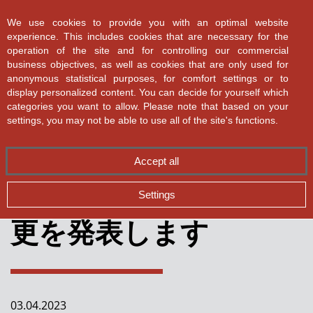
ASMPT SMT Solutions
We use cookies to provide you with an optimal website
experience. This includes cookies that are necessary for the
operation of the site and for controlling our commercial
business objectives, as well as cookies that are only used for
anonymous statistical purposes, for comfort settings or to
display personalized content. You can decide for yourself which
categories you want to allow. Please note that based on your
✕
Back
ASMPTは、将来に向け
settings, you may not be able to use all of the site's functions.
SMTソリューションズ
全てのニュース
Accept all
のリーダーシップの変
完璧な資材管理
Settings
更を発表します
SiPのためのスピードと精度
SMT製造における詳細分析
Dr. Martin Kruessmann 氏が COO として
ASMPT チームに加わりました
03.04.2023