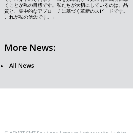
リード
くことが私の目標です。私たちが大切にしているのは、品
質と、集中的なアプローチに基づく革新のスピードです。
ASMPTのトップがWK LeeからRobin Ngへ
これが私の信念です。」
スマートファクトリーとインダストリー4.0を
実現する最新のASM ソリューションが体験で
きるワンストップ拠点
More News:
実装前に部品の値を測定できるASMの最新テク
ノロジーが登場
All News
ASMPTが2019年度の決算を発表
アドバンストパッケージングを実現する高速ソ
リューション
ASMコマンドセンターによるオペレーター活用
の新しい可能性
Integrated Smart Factory: IPC-CFX
Integrated Smart Factory：完全な接続とデー