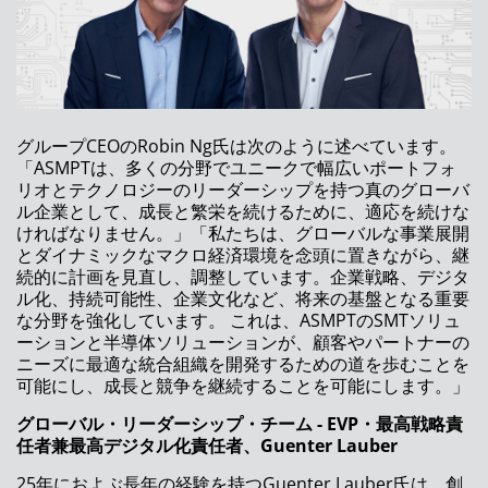
ASMPT ネプコンジャパン2022（東京）に出展
統合型スマートファクトリーへの道
ASM プロダクトロニカ 2021に出展
クラス最高のSPI：新しいASM ProcessLens
グループCEOのRobin Ng氏は次のように述べています。
「ASMPTは、多くの分野でユニークで幅広いポートフォ
ASM 次世代ステンシルプリンター DEK TQ
リオとテクノロジーのリーダーシップを持つ真のグローバ
ル企業として、成長と繁栄を続けるために、適応を続けな
ASM アッセンブリーシステムズは名誉ある賞
ければなりません。」「私たちは、グローバルな事業展開
を受賞しました
とダイナミックなマクロ経済環境を念頭に置きながら、継
続的に計画を見直し、調整しています。企業戦略、デジタ
ASMのオンサイト、オンエア、オンデマンド展
ル化、持続可能性、企業文化など、将来の基盤となる重要
示
な分野を強化しています。 これは、ASMPTのSMTソリュ
ーションと半導体ソリューションが、顧客やパートナーの
アドバンストパッケージングに向けたプロセス
ニーズに最適な統合組織を開発するための道を歩むことを
のトレーサビリティ
可能にし、成長と競争を継続することを可能にします。」
シンガポールのASMPTイノベーションセンタ
グローバル・リーダーシップ・チーム
- EVP
・最高戦略責
ーがバーチャルツアーを開設
任者兼最高デジタル化責任者、
Guenter Lauber
インテリジェントなソフトウェアガイダンスと
25年におよぶ長年の経験を持つGuenter Lauber氏は、創