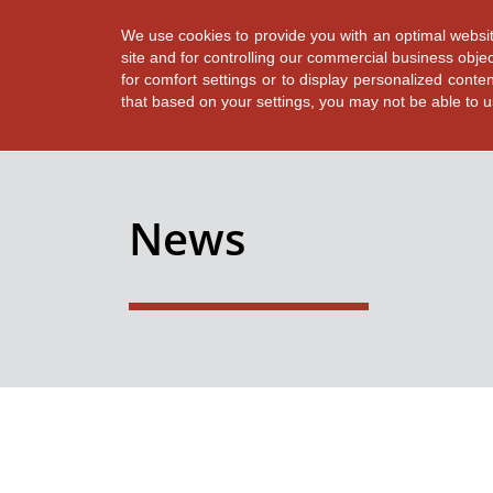
We use cookies to provide you with an optimal websit
site and for controlling our commercial business objec
for comfort settings or to display personalized conte
that based on your settings, you may not be able to use
✕
Back
News
全てのニュース
完璧な資材管理
SiPのためのスピードと精度
SMT製造における詳細分析
Dr. Martin Kruessmann 氏が COO として ASMPT チ
ームに加わりました