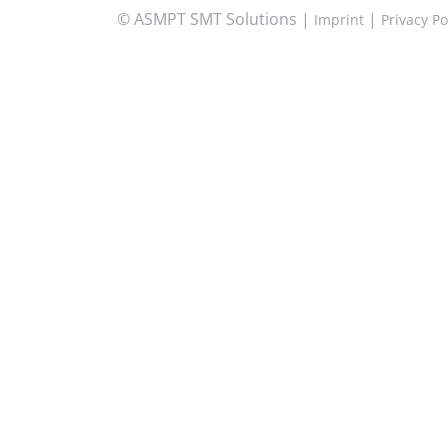
© ASMPT SMT Solutions |
|
Imprint
Privacy Po
ASMPTは、将来に向けSMTソリューションズのリー
ダーシップの変更を発表します
デジタルトランスフォーメーションは様々な顔を持
っています
ASMPTの新しいはんだペースト印刷機でさらなる柔
軟性を実現
ASMPT、グローバルなブランド再構築で新たな節目
を迎える
SMTリーダーがオンラインでの新製品発売イベント
を開催
ASMPTのSMTソリューションズ、アジア地域（中
国・台湾除く）のサービス部門マネージングディレ
クターにWilson Chiaが就任