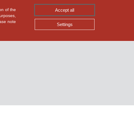
on of the
Accept all
ASMPT SMT Solutions
|
purposes,
ease note
Settings