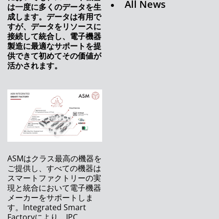
All News
ASMPTは、将来に向けSMTソリューションズ
は一度に多くのデータを生
のリーダーシップの変更を発表します
成します。データは有用で
すが、データをリソースに
デジタルトランスフォーメーションは様々な顔
接続して統合し、電子機器
を持っています
製造に最適なサポートを提
供できて初めてその価値が
ASMPTの新しいはんだペースト印刷機でさら
活かされます。
なる柔軟性を実現
ASMPT、グローバルなブランド再構築で新た
な節目を迎える
SMTリーダーがオンラインでの新製品発売イベ
ントを開催
ASMPTのSMTソリューションズ、アジア地域
ASMはクラス最高の機器を
（中国・台湾除く）のサービス部門マネージン
ご提供し、すべての機器は
グディレクターにWilson Chiaが就任
スマートファクトリーの実
現と統合において電子機器
ASMの新たな生動画配信シリーズ： 「オープ
メーカーをサポートしま
ンオートメーションに関する事実」
す。Integrated Smart
Factoryにより、IPC