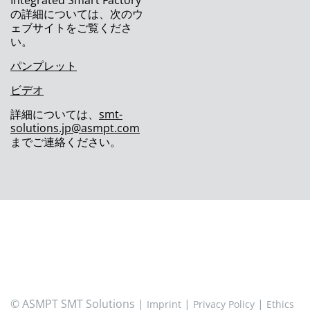
Integrated Smart Factory
ア
の詳細については、次のウ
ェブサイトをご覧くださ
Waldemar Christen、 ASM SMT ソリューショ
い。
ンズのCRM 担当VPに就任
パンプレット
ASMパシフィックテクノロジー、インターネプ
コン ジャパン2021で包括的なソリューション
ビデオ
を発表
詳細については、
smt-
solutions.jp@asmpt.com
インターネプコン ジャパン 2021
までご連絡ください。
生産性を最大化するスマートソリューション
ASM ProcessExpert：常識を覆すステンシル印
刷プロセスの安定を実現
ASMのはんだボール搭載ソリューション
アドバンストパッケージング：部品実装制御
電子機器メーカーが注目する統合型スマートフ
ァクトリーソリューション
© ASMPT SMT Solutions |
|
|
Imprint
Privacy Policy
Ethics