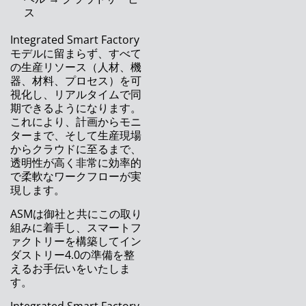
作業負荷のバランス調整でオペレーターを自動
ス
管理？ もはや夢ではありません！
Integrated Smart Factory
リモートスマートファクトリーによりリモート
モデルに留まらず、すべて
で生産ラインをサポート
の生産リソース（人材、機
器、材料、プロセス）を可
NPI最優秀賞を受賞したASMオンライン学習ツ
視化し、リアルタイムで同
ール
期できるようになります。
これにより、計画からモニ
次世代の製造現場管理ソリューション – ASM
ターまで、そして生産現場
Works
からクラウドに至るまで、
透明性が高く非常に効率的
DEKの個片基板アライメントシステム
で柔軟なワークフローが実
（MASS）
現します。
ASMは御社と共にこの取り
ASM Pacific Technology、2020年の年度決算
組みに着手し、スマートフ
を発表
ァクトリーを構築してイン
ダストリー4.0の準備を整
多品種生産に最適な柔軟性の高い実装プラット
えるお手伝いをいたしま
フォーム
す。
工場全体の機器メンテナンス管理用ソフトウェ