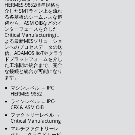
ASMPT ネプコンジャパン2022（東京）に出展
HERMES-9852標準規格を
介したSMTライン上を流れ
統合型スマートファクトリーへの道
る各基板のシームレスな追
跡から、ASM OIBなどのイ
ASM プロダクトロニカ 2021に出展
ンターフェースを介した
Critical Manufacturingに
クラス最高のSPI：新しいASM ProcessLens
よる最新MESソリューショ
ンへのプロセスデータの送
ASM 次世代ステンシルプリンター DEK TQ
信、ADAMOS IioTやクラウ
ドプラットフォームを介し
ASM アッセンブリーシステムズは名誉ある賞
た工場間の統合まで、完全
を受賞しました
な接続と統合が可能になり
ます。
ASMのオンサイト、オンエア、オンデマンド展
示
マシンレベル → IPC-
HERMES-9852
アドバンストパッケージングに向けたプロセス
ラインレベル → IPC-
のトレーサビリティ
CFX & ASM OIB
ファクトリーレベル →
シンガポールのASMPTイノベーションセンタ
Critical Manufacturing
ーがバーチャルツアーを開設
マルチファクトリーレ
インテリジェントなソフトウェアガイダンスと
ベル → クラウドサービ