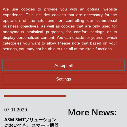
ASMPT SMT Solutions
We use cookies to provide you with an optimal website
experience. This includes cookies that are necessary for the
operation of the site and for controlling our commercial
business objectives, as well as cookies that are only used for
anonymous statistical purposes, for comfort settings or to
display personalized content. You can decide for yourself which
categories you want to allow. Please note that based on your
✕
Back
Integrated Smart
settings, you may not be able to use all of the site's functions.
Factory：完全な接続
全てのニュース
Accept all
とデータ統合
完璧な資材管理
Settings
SiPのためのスピードと精度
SMT製造における詳細分析
More News:
07.01.2020
Dr. Martin Kruessmann 氏が COO として
ASMPT チームに加わりました
ASM SMTソリューション
においても、スマート機器