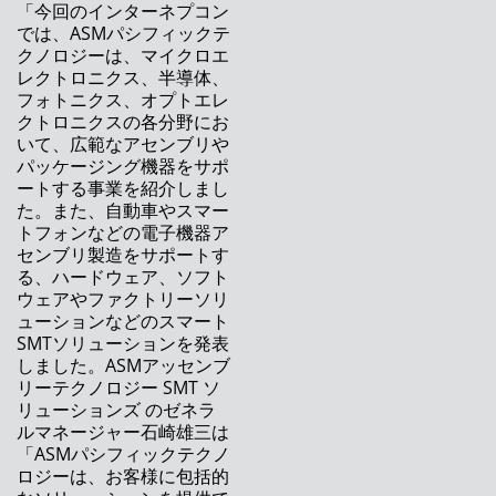
「今回のインターネプコン
作業負荷のバランス調整でオペレーターを自動
では、ASMパシフィックテ
管理？ もはや夢ではありません！
クノロジーは、マイクロエ
レクトロニクス、半導体、
リモートスマートファクトリーによりリモート
フォトニクス、オプトエレ
で生産ラインをサポート
クトロニクスの各分野にお
いて、広範なアセンブリや
NPI最優秀賞を受賞したASMオンライン学習ツ
パッケージング機器をサポ
ール
ートする事業を紹介しまし
た。また、自動車やスマー
次世代の製造現場管理ソリューション – ASM
トフォンなどの電子機器ア
Works
センブリ製造をサポートす
る、ハードウェア、ソフト
DEKの個片基板アライメントシステム
ウェアやファクトリーソリ
（MASS）
ューションなどのスマート
SMTソリューションを発表
ASM Pacific Technology、2020年の年度決算
しました。ASMアッセンブ
を発表
リーテクノロジー SMT ソ
リューションズ のゼネラ
多品種生産に最適な柔軟性の高い実装プラット
ルマネージャー石崎雄三は
フォーム
「ASMパシフィックテクノ
ロジーは、お客様に包括的
工場全体の機器メンテナンス管理用ソフトウェ