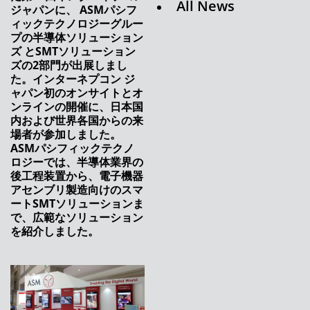
All News
ASMPTは、将来に向けSMTソリューションズ
ジャパンに、 ASMパシフ
のリーダーシップの変更を発表します
ィックテクノロジーグルー
プの半導体ソリューション
デジタルトランスフォーメーションは様々な顔
ズ とSMTソリューション
を持っています
ズの2部門が出展しまし
た。インターネプコン ジ
ASMPTの新しいはんだペースト印刷機でさら
ャパン初のオンサイトとオ
なる柔軟性を実現
ンラインの開催に、日本国
内および世界各国からの来
ASMPT、グローバルなブランド再構築で新た
場者が参加しました。
な節目を迎える
ASMパシフィックテクノ
ロジーでは、半導体業界の
SMTリーダーがオンラインでの新製品発売イベ
後工程装置から、電子機器
ントを開催
アセンブリ製造向けのスマ
ートSMTソリューションま
ASMPTのSMTソリューションズ、アジア地域
で、広範なソリューション
（中国・台湾除く）のサービス部門マネージン
を紹介しました。
グディレクターにWilson Chiaが就任
ASMの新たな生動画配信シリーズ： 「オープ
ンオートメーションに関する事実」