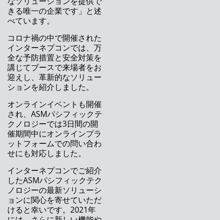
なソリューションを提供で
ア
きる唯一の企業です」と述
べています。
Waldemar Christen、 ASM SMT ソリューショ
ンズのCRM 担当VPに就任
コロナ禍の中で開催された
インターネプコンでは、万
ASMパシフィックテクノロジー、インターネ
全な予防措置と安全対策を
プコン ジャパン2021で包括的なソリューショ
講じてブースで来場者をお
ンを発表
迎えし、革新的なソリュー
ションを紹介しました。
インターネプコン ジャパン 2021
オンラインイベントも開催
生産性を最大化するスマートソリューション
され、ASMパシフィックテ
クノロジーでは3日間の開
ASM ProcessExpert：常識を覆すステンシル印
催期間中にオンラインプラ
刷プロセスの安定を実現
ットフォームでの問い合わ
せにも対応しました。
ASMのはんだボール搭載ソリューション
インターネプコンでご紹介
アドバンストパッケージング：部品実装制御
したASMパシフィックテク
ノロジーの最新ソリューシ
電子機器メーカーが注目する統合型スマートフ
ョンに関心を寄せていただ
ァクトリーソリューション
けると幸いです。2021年
には、さらに新しい機能や