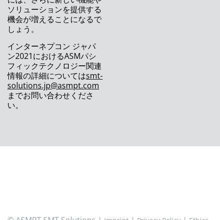
ASM が新世代の SIPLACE SX を発表
ソリューションを提供する
機会が増えることになるで
ASM のService 4.0
しょう。
インターネプコン ジャパ
統合スマートファクトリーを迅速かつ確実に実
ン2021におけるASMパシ
現するソリューション
フィックテクノロジー関連
情報の詳細については
smt-
印刷に必要な全てのものを提供致します
solutions.jp@asmpt.com
までお問い合わせくださ
ASMPT、 2020年度中間決算を発表
い。
新製品発表イベントをオンラインで初開催
パンデミックの最中にありながら、期待以上に
成功
インダストリー4.0に備えた高度な材料管理フ
ロー
印刷工程を自己最適化することで生産性を向上
常に先を行くASMは、スタートラインでも一歩