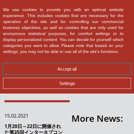
ASMPT SMT Solutions
We use cookies to provide you with an optimal website
experience. This includes cookies that are necessary for the
operation of the site and for controlling our commercial
business objectives, as well as cookies that are only used for
anonymous statistical purposes, for comfort settings or to
display personalized content. You can decide for yourself which
categories you want to allow. Please note that based on your
✕
Back
半導体後工程装置から
settings, you may not be able to use all of the site's functions.
SMTソリューションま
全てのニュース
Accept all
で
完璧な資材管理
Settings
SiPのためのスピードと精度
SMT製造における詳細分析
More News:
15.02.2021
Dr. Martin Kruessmann 氏が COO として
ASMPT チームに加わりました
1月20日～22日に開催され
た第35回インターネプコン