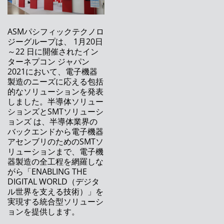
ASMPT ネプコンジャパン2022（東京）に出展
統合型スマートファクトリーへの道
ASMパシフィックテクノロ
ASM プロダクトロニカ 2021に出展
ジーグループは、 1月20日
～22 日に開催されたイン
クラス最高のSPI：新しいASM ProcessLens
ターネプコン ジャパン
2021において、電子機器
ASM 次世代ステンシルプリンター DEK TQ
製造のニーズに応える包括
的なソリューションを発表
ASM アッセンブリーシステムズは名誉ある賞
しました。半導体ソリュー
を受賞しました
ションズとSMTソリューシ
ョンズ は、半導体業界の
ASMのオンサイト、オンエア、オンデマンド展
バックエンドから電子機器
示
アセンブリのためのSMTソ
リューションまで、電子機
アドバンストパッケージングに向けたプロセス
器製造の全工程を網羅しな
のトレーサビリティ
がら「ENABLING THE
DIGITAL WORLD（デジタ
シンガポールのASMPTイノベーションセンタ
ル世界を支える技術）」を
ーがバーチャルツアーを開設
実現する統合型ソリューシ
ョンを提供します。
インテリジェントなソフトウェアガイダンスと